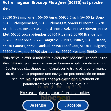
Votre magasin Biocoop Pluvigner (56330) est proche
de :
35630 St-Symphorien, 56400 Auray, 56950 Crach, 56400 Le Bono,
56400 Plougoumelen, 56400 Plumergat, 56400 Pluneret, 56470
St-Philibert, 56400 Ste-Anne-d, 56550 Belz, 56410 Erdeven, 56410
Etel, 56550 Locoal-Mendon, 56400 Ploemel, 56700 Brandérion,
56700 Hennebont, 56440 Languidic, 56310 Quistinic, 56400 Brech,
56330 Camors, 56690 Landaul, 56690 Landévant, 56330 Pluvigner,
56700 Kervignac, 56700 Merlevenez, 56690 Nostang, 56680
Plouhinec, 56700 Ste-Hélène, 56470 La Trinité s/Mer, 56340
Afin de vous offrir la meilleure expérience possible, Biocoop utilise
Plouharnel
des cookies : pour assurer une performance optimale du site, pour
récolter des statistiques afin d'analyser le trafic et la performance
du site et vous proposer une navigation personnalisée en toute
sécurité. Vous pouvez changer d'avis à tout moment en
Biocoop.fr
Le réseau Biocoop
paramétrant vos cookies. OK pour vous ?
Copyright Biocoop 2026
En savoir plus et paramétrer les cookies
Je refuse
J'accepte
Réalisé par