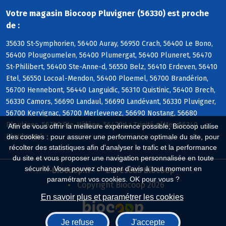
Votre magasin Biocoop Pluvigner (56330) est proche
de :
35630 St-Symphorien, 56400 Auray, 56950 Crach, 56400 Le Bono,
56400 Plougoumelen, 56400 Plumergat, 56400 Pluneret, 56470
St-Philibert, 56400 Ste-Anne-d, 56550 Belz, 56410 Erdeven, 56410
Etel, 56550 Locoal-Mendon, 56400 Ploemel, 56700 Brandérion,
56700 Hennebont, 56440 Languidic, 56310 Quistinic, 56400 Brech,
56330 Camors, 56690 Landaul, 56690 Landévant, 56330 Pluvigner,
56700 Kervignac, 56700 Merlevenez, 56690 Nostang, 56680
Plouhinec, 56700 Ste-Hélène, 56470 La Trinité s/Mer, 56340
Afin de vous offrir la meilleure expérience possible, Biocoop utilise
Plouharnel
des cookies : pour assurer une performance optimale du site, pour
récolter des statistiques afin d'analyser le trafic et la performance
du site et vous proposer une navigation personnalisée en toute
sécurité. Vous pouvez changer d'avis à tout moment en
Biocoop.fr
Le réseau Biocoop
paramétrant vos cookies. OK pour vous ?
Copyright Biocoop 2026
En savoir plus et paramétrer les cookies
Je refuse
J'accepte