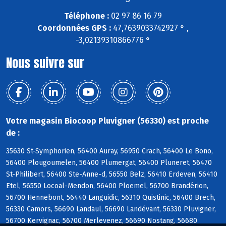
Téléphone :
02 97 86 16 79
Coordonnées GPS :
47,7639033742927 ° ,
-3,02139310866776 °
Nous suivre sur
Votre magasin Biocoop Pluvigner (56330) est proche
de :
35630 St-Symphorien, 56400 Auray, 56950 Crach, 56400 Le Bono,
56400 Plougoumelen, 56400 Plumergat, 56400 Pluneret, 56470
St-Philibert, 56400 Ste-Anne-d, 56550 Belz, 56410 Erdeven, 56410
Etel, 56550 Locoal-Mendon, 56400 Ploemel, 56700 Brandérion,
56700 Hennebont, 56440 Languidic, 56310 Quistinic, 56400 Brech,
56330 Camors, 56690 Landaul, 56690 Landévant, 56330 Pluvigner,
56700 Kervignac, 56700 Merlevenez, 56690 Nostang, 56680