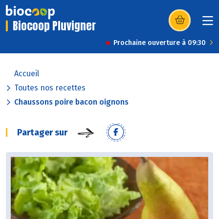
Biocoop Pluvigner
(s’ouvre dans u
Prochaine ouverture à 09:30
Accueil
Toutes nos recettes
Chaussons poire bacon oignons
Partager sur