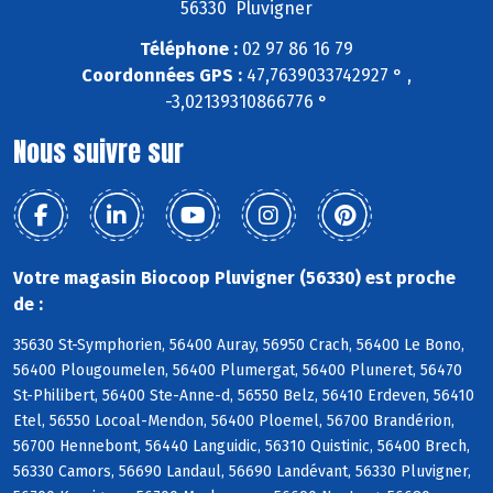
56330 Pluvigner
Téléphone :
02 97 86 16 79
Coordonnées GPS :
47,7639033742927 ° ,
-3,02139310866776 °
Nous suivre sur
Votre magasin Biocoop Pluvigner (56330) est proche
de :
35630 St-Symphorien, 56400 Auray, 56950 Crach, 56400 Le Bono,
56400 Plougoumelen, 56400 Plumergat, 56400 Pluneret, 56470
St-Philibert, 56400 Ste-Anne-d, 56550 Belz, 56410 Erdeven, 56410
Etel, 56550 Locoal-Mendon, 56400 Ploemel, 56700 Brandérion,
56700 Hennebont, 56440 Languidic, 56310 Quistinic, 56400 Brech,
56330 Camors, 56690 Landaul, 56690 Landévant, 56330 Pluvigner,