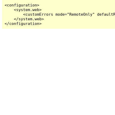
<configuration>

    <system.web>

        <customErrors mode="RemoteOnly" defaultR
    </system.web>

</configuration>