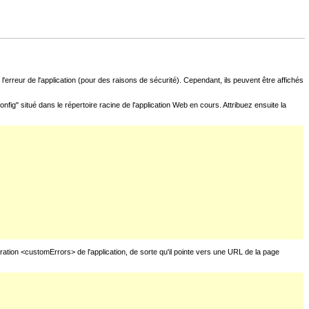
l'erreur de l'application (pour des raisons de sécurité). Cependant, ils peuvent être affichés
fig" situé dans le répertoire racine de l'application Web en cours. Attribuez ensuite la
uration <customErrors> de l'application, de sorte qu'il pointe vers une URL de la page