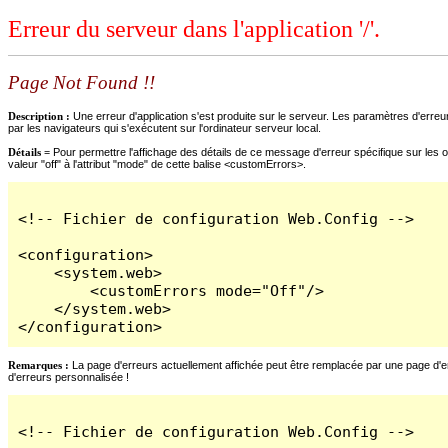
Erreur du serveur dans l'application '/'.
Page Not Found !!
Description :
Une erreur d'application s'est produite sur le serveur. Les paramètres d'erreur
par les navigateurs qui s'exécutent sur l'ordinateur serveur local.
Détails =
Pour permettre l'affichage des détails de ce message d'erreur spécifique sur les o
valeur "off" à l'attribut "mode" de cette balise <customErrors>.
<!-- Fichier de configuration Web.Config -->

<configuration>

    <system.web>

        <customErrors mode="Off"/>

    </system.web>

</configuration>
Remarques :
La page d'erreurs actuellement affichée peut être remplacée par une page d'erre
d'erreurs personnalisée !
<!-- Fichier de configuration Web.Config -->
