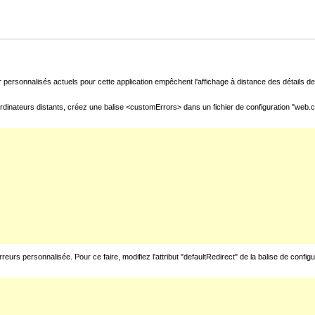
 personnalisés actuels pour cette application empêchent l'affichage à distance des détails de 
rdinateurs distants, créez une balise <customErrors> dans un fichier de configuration "web.con
urs personnalisée. Pour ce faire, modifiez l'attribut "defaultRedirect" de la balise de config