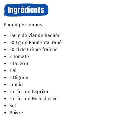
Ingrédients
Pour 4 personnes
250 g de Viande hachée
200 g de Emmental rapé
20 cl de Crème fraîche
3 Tomate
2 Poivron
1 Ail
2 Oignon
Cumin
2 c. à c de Paprika
2 c. à c de Huile d'olive
Sel
Poivre