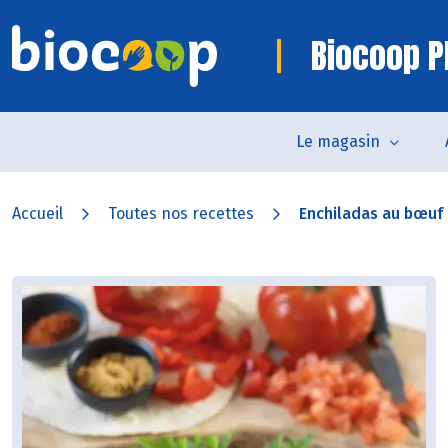
Biocoop P
Le magasin
Accueil
Toutes nos recettes
Enchiladas au bœuf e