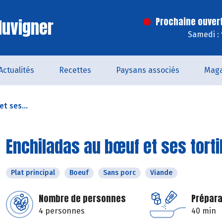
luvigner
Prochaine ouver
Samedi :
Actualités
Recettes
Paysans associés
Maga
t ses...
Enchiladas au bœuf et ses torti
Plat principal
Boeuf
Sans porc
Viande
Nombre de personnes
Prépara
4 personnes
40 min