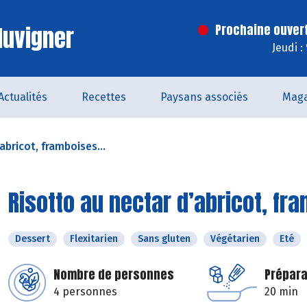
luvigner
Prochaine ouver
Jeudi :
Actualités
Recettes
Paysans associés
Maga
abricot, framboises...
Risotto au nectar d’abricot, fr
Dessert
Flexitarien
Sans gluten
Végétarien
Eté
Nombre de personnes
Prépara
4 personnes
20 min