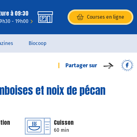
ture à 09:30
Courses en ligne
(s’ouvre dans une nouvelle fenêtr
 9h30 - 19h00
zines
Biocoop
Partager sur
amboises et noix de pécan
tion
Cuisson
60 min