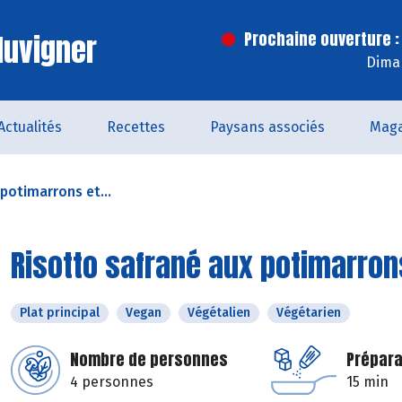
luvigner
Prochaine ouverture :
Dima
Actualités
Recettes
Paysans associés
Maga
potimarrons et...
Risotto safrané aux potimarron
Plat principal
Vegan
Végétalien
Végétarien
Nombre de personnes
Prépara
4 personnes
15 min