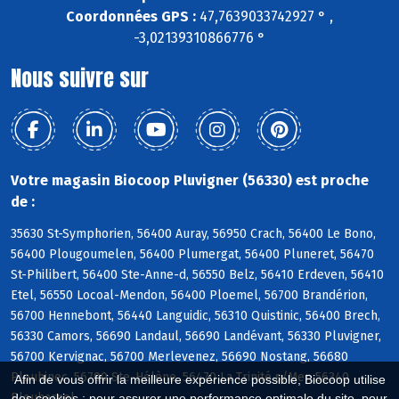
Coordonnées GPS :
47,7639033742927 ° ,
-3,02139310866776 °
Nous suivre sur
Votre magasin Biocoop Pluvigner (56330) est proche
de :
35630 St-Symphorien, 56400 Auray, 56950 Crach, 56400 Le Bono,
56400 Plougoumelen, 56400 Plumergat, 56400 Pluneret, 56470
St-Philibert, 56400 Ste-Anne-d, 56550 Belz, 56410 Erdeven, 56410
Etel, 56550 Locoal-Mendon, 56400 Ploemel, 56700 Brandérion,
56700 Hennebont, 56440 Languidic, 56310 Quistinic, 56400 Brech,
56330 Camors, 56690 Landaul, 56690 Landévant, 56330 Pluvigner,
56700 Kervignac, 56700 Merlevenez, 56690 Nostang, 56680
Plouhinec, 56700 Ste-Hélène, 56470 La Trinité s/Mer, 56340
Afin de vous offrir la meilleure expérience possible, Biocoop utilise
Plouharnel
des cookies : pour assurer une performance optimale du site, pour