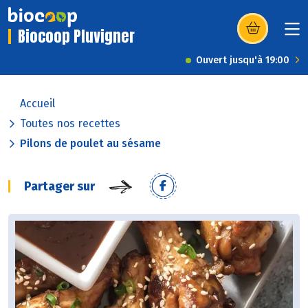
Biocoop Pluvigner
(s’ouvre dans u
Ouvert jusqu'à 19:00
Accueil
Toutes nos recettes
Pilons de poulet au sésame
Partager sur