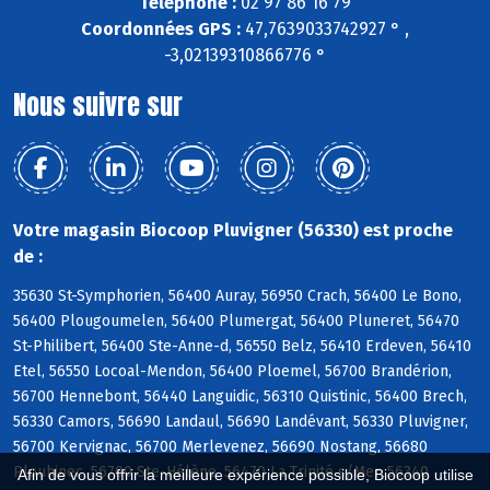
Téléphone :
02 97 86 16 79
Coordonnées GPS :
47,7639033742927 ° ,
-3,02139310866776 °
Nous suivre sur
Votre magasin Biocoop Pluvigner (56330) est proche
de :
35630 St-Symphorien, 56400 Auray, 56950 Crach, 56400 Le Bono,
56400 Plougoumelen, 56400 Plumergat, 56400 Pluneret, 56470
St-Philibert, 56400 Ste-Anne-d, 56550 Belz, 56410 Erdeven, 56410
Etel, 56550 Locoal-Mendon, 56400 Ploemel, 56700 Brandérion,
56700 Hennebont, 56440 Languidic, 56310 Quistinic, 56400 Brech,
56330 Camors, 56690 Landaul, 56690 Landévant, 56330 Pluvigner,
56700 Kervignac, 56700 Merlevenez, 56690 Nostang, 56680
Plouhinec, 56700 Ste-Hélène, 56470 La Trinité s/Mer, 56340
Afin de vous offrir la meilleure expérience possible, Biocoop utilise