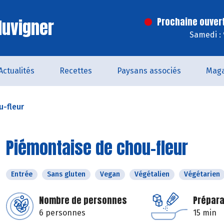
luvigner
Prochaine ouver
Samedi :
Actualités
Recettes
Paysans associés
Maga
u-fleur
Piémontaise de chou-fleur
Entrée
Sans gluten
Vegan
Végétalien
Végétarien
Nombre de personnes
Prépara
6 personnes
15 min