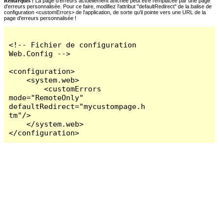
Remarques :
La page d'erreurs actuellement affichée peut être remplacée par une page
d'erreurs personnalisée. Pour ce faire, modifiez l'attribut "defaultRedirect" de la balise de
configuration <customErrors> de l'application, de sorte qu'il pointe vers une URL de la
page d'erreurs personnalisée !
<!-- Fichier de configuration 
Web.Config -->

<configuration>

    <system.web>

        <customErrors 
mode="RemoteOnly" 
defaultRedirect="mycustompage.h
tm"/>

    </system.web>

</configuration>