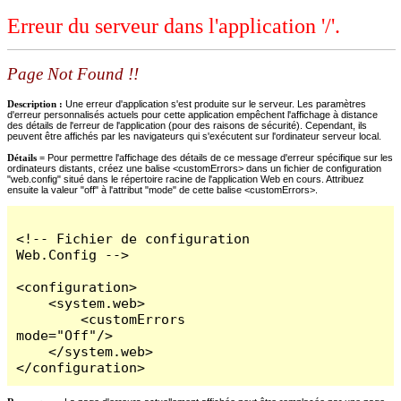
Erreur du serveur dans l'application '/'.
Page Not Found !!
Description :
Une erreur d'application s'est produite sur le serveur. Les paramètres
d'erreur personnalisés actuels pour cette application empêchent l'affichage à distance
des détails de l'erreur de l'application (pour des raisons de sécurité). Cependant, ils
peuvent être affichés par les navigateurs qui s'exécutent sur l'ordinateur serveur local.
Détails =
Pour permettre l'affichage des détails de ce message d'erreur spécifique sur les
ordinateurs distants, créez une balise <customErrors> dans un fichier de configuration
"web.config" situé dans le répertoire racine de l'application Web en cours. Attribuez
ensuite la valeur "off" à l'attribut "mode" de cette balise <customErrors>.
<!-- Fichier de configuration 
Web.Config -->

<configuration>

    <system.web>

        <customErrors 
mode="Off"/>

    </system.web>

</configuration>