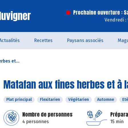
luvigner
Prochaine ouverture : 
Vendredi :
Actualités
Recettes
Paysans associés
Maga
rbes et...
Matafan aux fines herbes et à
Plat principal
Flexitarien
Végétarien
Automne
Et
Nombre de personnes
Prépara
4 personnes
15 min