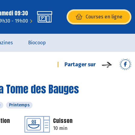
Samedi 09:30
Courses en ligne
(s’ouvre dans une nouvelle fenêtr
 9h30 - 19h00
zines
Biocoop
Partager sur
 la Tome des Bauges
é
Printemps
tion
Cuisson
10 min