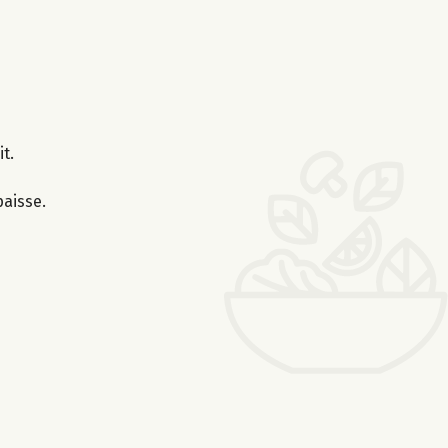
t.
paisse.