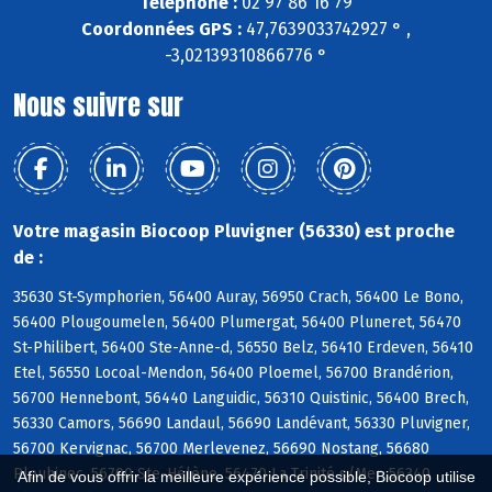
Téléphone :
02 97 86 16 79
Coordonnées GPS :
47,7639033742927 ° ,
-3,02139310866776 °
Nous suivre sur
Votre magasin Biocoop Pluvigner (56330) est proche
de :
35630 St-Symphorien, 56400 Auray, 56950 Crach, 56400 Le Bono,
56400 Plougoumelen, 56400 Plumergat, 56400 Pluneret, 56470
St-Philibert, 56400 Ste-Anne-d, 56550 Belz, 56410 Erdeven, 56410
Etel, 56550 Locoal-Mendon, 56400 Ploemel, 56700 Brandérion,
56700 Hennebont, 56440 Languidic, 56310 Quistinic, 56400 Brech,
56330 Camors, 56690 Landaul, 56690 Landévant, 56330 Pluvigner,
56700 Kervignac, 56700 Merlevenez, 56690 Nostang, 56680
Plouhinec, 56700 Ste-Hélène, 56470 La Trinité s/Mer, 56340
Afin de vous offrir la meilleure expérience possible, Biocoop utilise