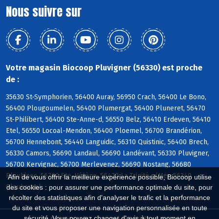
Nous suivre sur
Votre magasin Biocoop Pluvigner (56330) est proche
de :
35630 St-Symphorien, 56400 Auray, 56950 Crach, 56400 Le Bono,
56400 Plougoumelen, 56400 Plumergat, 56400 Pluneret, 56470
St-Philibert, 56400 Ste-Anne-d, 56550 Belz, 56410 Erdeven, 56410
Etel, 56550 Locoal-Mendon, 56400 Ploemel, 56700 Brandérion,
56700 Hennebont, 56440 Languidic, 56310 Quistinic, 56400 Brech,
56330 Camors, 56690 Landaul, 56690 Landévant, 56330 Pluvigner,
56700 Kervignac, 56700 Merlevenez, 56690 Nostang, 56680
Plouhinec, 56700 Ste-Hélène, 56470 La Trinité s/Mer, 56340
Afin de vous offrir la meilleure expérience possible, Biocoop utilise
Plouharnel
des cookies : pour assurer une performance optimale du site, pour
récolter des statistiques afin d'analyser le trafic et la performance
du site et vous proposer une navigation personnalisée en toute
sécurité. Vous pouvez changer d'avis à tout moment en