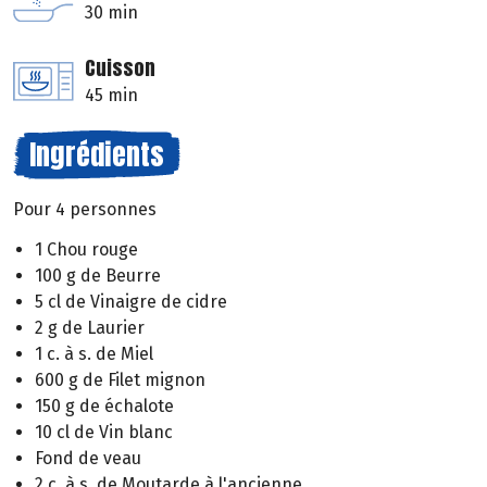
30 min
Cuisson
45 min
Ingrédients
Pour 4 personnes
1 Chou rouge
100 g de Beurre
5 cl de Vinaigre de cidre
2 g de Laurier
1 c. à s. de Miel
600 g de Filet mignon
150 g de échalote
10 cl de Vin blanc
Fond de veau
2 c. à s. de Moutarde à l'ancienne