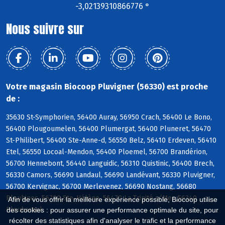
-3,02139310866776 °
Nous suivre sur
Votre magasin Biocoop Pluvigner (56330) est proche
de :
35630 St-Symphorien, 56400 Auray, 56950 Crach, 56400 Le Bono,
56400 Plougoumelen, 56400 Plumergat, 56400 Pluneret, 56470
St-Philibert, 56400 Ste-Anne-d, 56550 Belz, 56410 Erdeven, 56410
Etel, 56550 Locoal-Mendon, 56400 Ploemel, 56700 Brandérion,
56700 Hennebont, 56440 Languidic, 56310 Quistinic, 56400 Brech,
56330 Camors, 56690 Landaul, 56690 Landévant, 56330 Pluvigner,
56700 Kervignac, 56700 Merlevenez, 56690 Nostang, 56680
Plouhinec, 56700 Ste-Hélène, 56470 La Trinité s/Mer, 56340
Afin de vous offrir la meilleure expérience possible, Biocoop utilise
Plouharnel
des cookies : pour assurer une performance optimale du site, pour
récolter des statistiques afin d'analyser le trafic et la performance