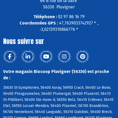
66 B rue de la Gare
56330 Pluvigner
Téléphone :
02 97 86 16 79
Coordonnées GPS :
47,7639033742927 ° ,
-3,02139310866776 °
Nous suivre sur
Votre magasin Biocoop Pluvigner (56330) est proche
de :
35630 St-Symphorien, 56400 Auray, 56950 Crach, 56400 Le Bono,
56400 Plougoumelen, 56400 Plumergat, 56400 Pluneret, 56470
St-Philibert, 56400 Ste-Anne-d, 56550 Belz, 56410 Erdeven, 56410
Etel, 56550 Locoal-Mendon, 56400 Ploemel, 56700 Brandérion,
56700 Hennebont, 56440 Languidic, 56310 Quistinic, 56400 Brech,
56330 Camors, 56690 Landaul, 56690 Landévant, 56330 Pluvigner,