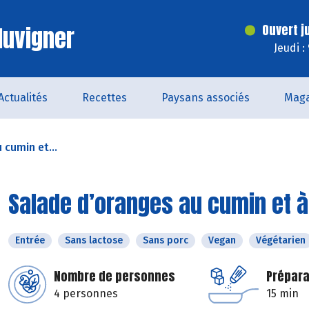
luvigner
Ouvert j
Jeudi :
Actualités
Recettes
Paysans associés
Maga
 cumin et...
Salade d’oranges au cumin et à
Entrée
Sans lactose
Sans porc
Vegan
Végétarien
Nombre de personnes
Prépara
4 personnes
15 min