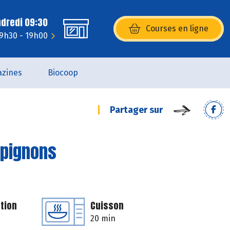
ndredi 09:30
Courses en ligne
(s’ouvre dans une nouvelle fenêtr
 9h30 - 19h00
zines
Biocoop
Partager sur
mpignons
tion
Cuisson
20 min