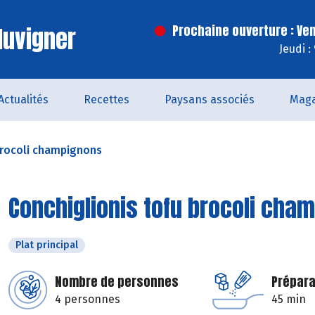
luvigner
Prochaine ouverture : Ve
Jeudi :
Actualités
Recettes
Paysans associés
Maga
brocoli champignons
Conchiglionis tofu brocoli cha
Plat principal
Nombre de personnes
Prépara
4 personnes
45 min