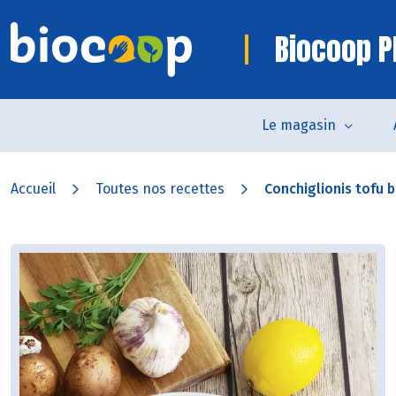
Biocoop P
Le magasin
Accueil
Toutes nos recettes
Conchiglionis tofu 