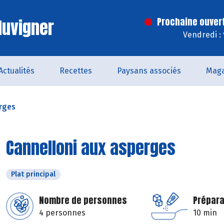
luvigner
Prochaine ouver
Vendredi :
Actualités
Recettes
Paysans associés
Maga
rges
Cannelloni aux asperges
Plat principal
Nombre de personnes
Prépara
4 personnes
10 min