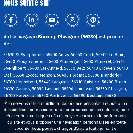
Nous suivre sur
Votre magasin Biocoop Pluvigner (56330) est proche
de :
35630 St-Symphorien, 56400 Auray, 56950 Crach, 56400 Le Bono,
56400 Plougoumelen, 56400 Plumergat, 56400 Pluneret, 56470
St-Philibert, 56400 Ste-Anne-d, 56550 Belz, 56410 Erdeven, 56410
Etel, 56550 Locoal-Mendon, 56400 Ploemel, 56700 Brandérion,
56700 Hennebont, 56440 Languidic, 56310 Quistinic, 56400 Brech,
56330 Camors, 56690 Landaul, 56690 Landévant, 56330 Pluvigner,
56700 Kervignac, 56700 Merlevenez, 56690 Nostang, 56680
Plouhinec, 56700 Ste-Hélène, 56470 La Trinité s/Mer, 56340
Afin de vous offrir la meilleure expérience possible, Biocoop utilise
Plouharnel
des cookies : pour assurer une performance optimale du site, pour
récolter des statistiques afin d'analyser le trafic et la performance
du site et vous proposer une navigation personnalisée en toute
sécurité. Vous pouvez changer d'avis à tout moment en
Biocoop.fr
Le réseau Biocoop