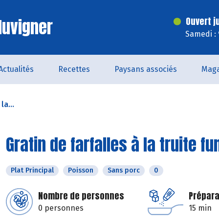
luvigner
Ouvert j
Samedi :
Actualités
Recettes
Paysans associés
Maga
la...
Gratin de farfalles à la truite f
Plat Principal
Poisson
Sans porc
0
Nombre de personnes
Prépara
0 personnes
15 min