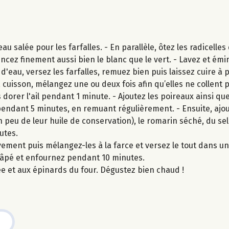
u salée pour les farfalles. - En parallèle, ôtez les radicelles
incez finement aussi bien le blanc que le vert. - Lavez et é
 d'eau, versez les farfalles, remuez bien puis laissez cuire à p
 cuisson, mélangez une ou deux fois afin qu’elles ne collent p
s dorer l'ail pendant 1 minute. - Ajoutez les poireaux ainsi qu
 pendant 5 minutes, en remuant régulièrement. - Ensuite, ajou
n peu de leur huile de conservation), le romarin séché, du sel 
utes.
èvement puis mélangez-les à la farce et versez le tout dans un
 râpé et enfournez pendant 10 minutes.
mée et aux épinards du four. Dégustez bien chaud !