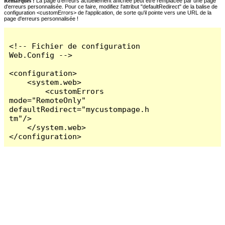
Remarques :
La page d'erreurs actuellement affichée peut être remplacée par une page
d'erreurs personnalisée. Pour ce faire, modifiez l'attribut "defaultRedirect" de la balise de
configuration <customErrors> de l'application, de sorte qu'il pointe vers une URL de la
page d'erreurs personnalisée !
<!-- Fichier de configuration 
Web.Config -->

<configuration>

    <system.web>

        <customErrors 
mode="RemoteOnly" 
defaultRedirect="mycustompage.h
tm"/>

    </system.web>

</configuration>