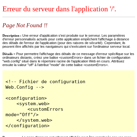
Erreur du serveur dans l'application '/'.
Page Not Found !!
Description :
Une erreur d'application s'est produite sur le serveur. Les paramètres
d'erreur personnalisés actuels pour cette application empêchent l'affichage à distance
des détails de l'erreur de l'application (pour des raisons de sécurité). Cependant, ils
peuvent être affichés par les navigateurs qui s'exécutent sur l'ordinateur serveur local.
Détails =
Pour permettre l'affichage des détails de ce message d'erreur spécifique sur les
ordinateurs distants, créez une balise <customErrors> dans un fichier de configuration
"web.config" situé dans le répertoire racine de l'application Web en cours. Attribuez
ensuite la valeur "off" à l'attribut "mode" de cette balise <customErrors>.
<!-- Fichier de configuration 
Web.Config -->

<configuration>

    <system.web>

        <customErrors 
mode="Off"/>

    </system.web>

</configuration>