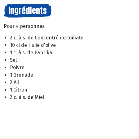
Ingrédients
Pour 4 personnes
2 c. à s. de Concentré de tomate
10 cl de Huile d'olive
1 c. à s. de Paprika
Sel
Poivre
1 Grenade
2 Ail
1 Citron
2 c. à s. de Miel