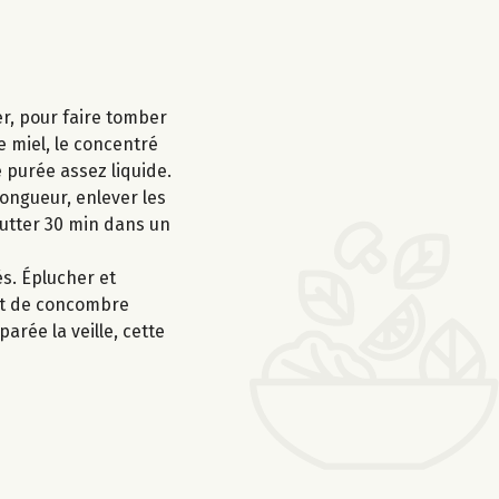
er, pour faire tomber
e miel, le concentré
e purée assez liquide.
ongueur, enlever les
outter 30 min dans un
és. Éplucher et
 et de concombre
arée la veille, cette