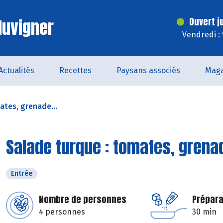
luvigner
Ouvert j
Vendredi :
Actualités
Recettes
Paysans associés
Maga
ates, grenade...
Salade turque : tomates, grena
Entrée
Nombre de personnes
Prépara
4 personnes
30 min