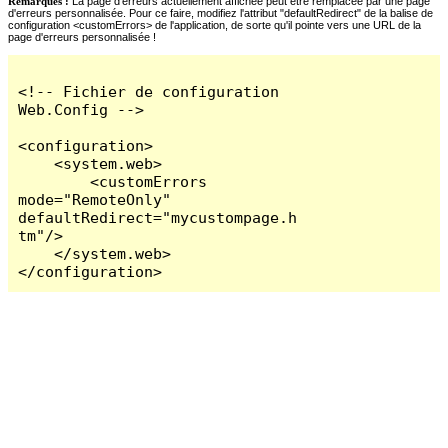
Remarques :
La page d'erreurs actuellement affichée peut être remplacée par une page
d'erreurs personnalisée. Pour ce faire, modifiez l'attribut "defaultRedirect" de la balise de
configuration <customErrors> de l'application, de sorte qu'il pointe vers une URL de la
page d'erreurs personnalisée !
<!-- Fichier de configuration 
Web.Config -->

<configuration>

    <system.web>

        <customErrors 
mode="RemoteOnly" 
defaultRedirect="mycustompage.h
tm"/>

    </system.web>

</configuration>