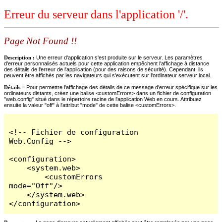
Erreur du serveur dans l'application '/'.
Page Not Found !!
Description :
Une erreur d'application s'est produite sur le serveur. Les paramètres
d'erreur personnalisés actuels pour cette application empêchent l'affichage à distance
des détails de l'erreur de l'application (pour des raisons de sécurité). Cependant, ils
peuvent être affichés par les navigateurs qui s'exécutent sur l'ordinateur serveur local.
Détails =
Pour permettre l'affichage des détails de ce message d'erreur spécifique sur les
ordinateurs distants, créez une balise <customErrors> dans un fichier de configuration
"web.config" situé dans le répertoire racine de l'application Web en cours. Attribuez
ensuite la valeur "off" à l'attribut "mode" de cette balise <customErrors>.
<!-- Fichier de configuration 
Web.Config -->

<configuration>

    <system.web>

        <customErrors 
mode="Off"/>

    </system.web>

</configuration>